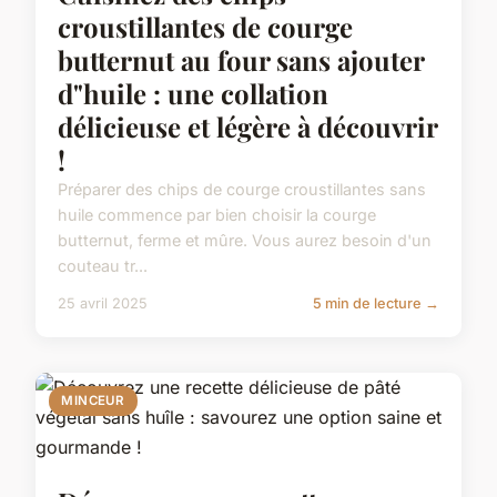
croustillantes de courge
butternut au four sans ajouter
d"huile : une collation
délicieuse et légère à découvrir
!
Préparer des chips de courge croustillantes sans
huile commence par bien choisir la courge
butternut, ferme et mûre. Vous aurez besoin d'un
couteau tr...
25 avril 2025
5 min de lecture →
MINCEUR