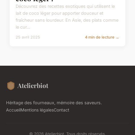
Découvrez des recettes exotiques qui utilisent le
lait de coco léger pour apporter douceur et
fraîcheur sans lourdeur. En Asie, des plats comme
le cur...
25 avril 2025
4 min de lecture →
Atelierbiot
Héritage des fourneaux, mémoire des saveurs.
Accueil
Mentions légales
Contact
© 2026 Atelierbiot. Tous droits réservés.