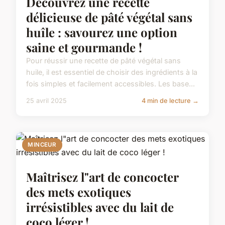
Découvrez une recette
délicieuse de pâté végétal sans
huîle : savourez une option
saine et gourmande !
Pour réussir une recette de pâté végétal sans
huile, il est essentiel de choisir des ingrédients à la
fois simples et facilement accessibles. Les base...
25 avril 2025
4 min de lecture →
MINCEUR
Maîtrisez l"art de concocter
des mets exotiques
irrésistibles avec du lait de
coco léger !